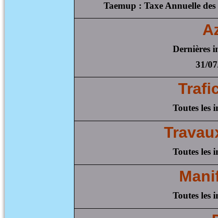
Taemup : Taxe Annuelle des
A
Dernières i
31/07
Trafi
Toutes les 
Travau
Toutes les 
Mani
Toutes les 