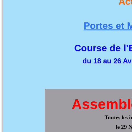
Ac
Portes et 
Course de l'
du 18 au 26 Avr
Assembl
Toutes les 
le 29 