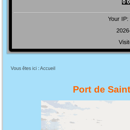
Your IP:
2026
Visi
Vous êtes ici :
Accueil
Port de Sain