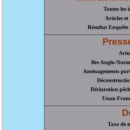
Toutes les 
Articles e
Résultat Enquête
Press
Actua
Iles Anglo-Norm
Aménagements portu
Déconstructio
Déclaration pêch
Unan Franc
D
Taxe de n