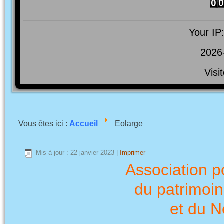
Your IP
2026
Visi
Vous êtes ici :
Accueil
Eolarge
Mis à jour : 22 janvier 2023
|
Imprimer
Association p
du patrimoin
et du N