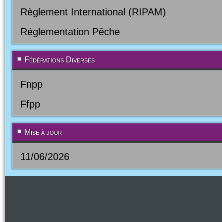
Règlement International (RIPAM)
Réglementation Pêche
Fédérations Diverses
Fnpp
Ffpp
Mise à jour
11/06/2026
Design