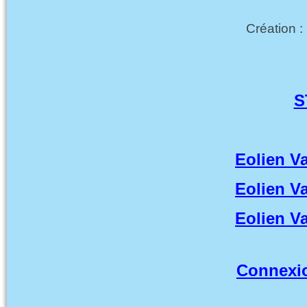
Création 
S
Eolien Va
Eolien Va
Eolien Va
Connexi