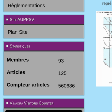
représen
Règlementations
Site AUPPSV
Plan Site
Statistiques
Membres
93
Articles
125
Compteur articles
560686
Vinaora Visitors Counter