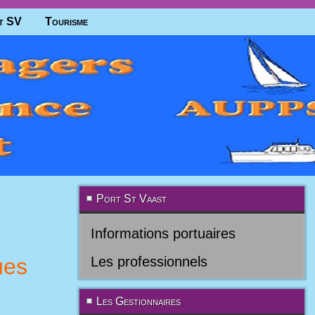
t SV
Tourisme
Port St Vaast
Informations portuaires
ues
Les professionnels
Les Gestionnaires