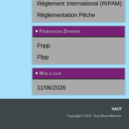
Règlement International (RIPAM)
Réglementation Pêche
Fédérations Diverses
Fnpp
Ffpp
Mise à jour
11/06/2026
HAUT
Copyright © 2015. Tous Droits Réservés.