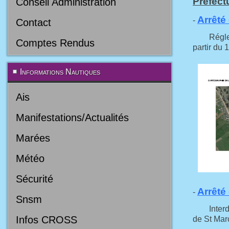
Préfect
Conseil Administration
Arrêté
-
Contact
Réglement
Comptes Rendus
partir du
Informations Nautiques
Ais
Manifestations/Actualités
Marées
Météo
Sécurité
Arrêté 
-
Snsm
Interdicti
Infos CROSS
de St Mar