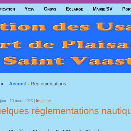
fication
Ycsv
Cnbvs
Eolarge
Mairie SV
Por
ici :
Accueil
Règlementations
jour : 10 mars 2023
|
Imprimer
elques règlementations nautiq