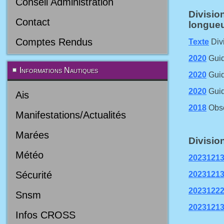
Conseil Administration
Divisio
Contact
longueu
Comptes Rendus
Texte
Divi
2020
Guid
Informations Nautiques
2020
Guid
2020
Guid
Ais
2018
Obse
Manifestations/Actualités
Marées
Divisio
Météo
2023121
Sécurité
2023121
2023122
Snsm
2023121
Infos CROSS