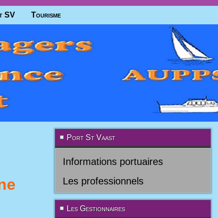
t SV
Tourisme
Port St Vaast
Informations portuaires
ne
Les professionnels
Les Gestionnaires