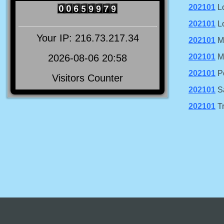
202101
Lo
202101
Lo
Your IP: 216.73.217.34
202101
M
2026-08-06 20:58
202101
Ma
202101
Pe
Visitors Counter
202101
Sa
202101
Tr