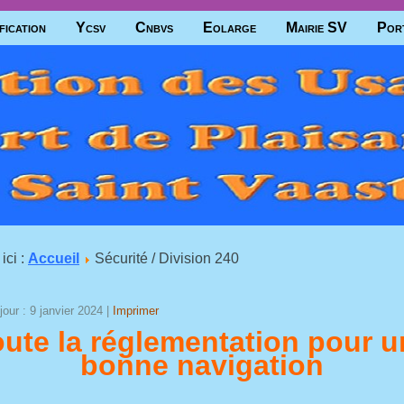
fication
Ycsv
Cnbvs
Eolarge
Mairie SV
Por
ici :
Accueil
Sécurité / Division 240
jour : 9 janvier 2024
|
Imprimer
ute la réglementation pour u
bonne navigation