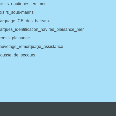
isirs_nautiques_en_mer
isirs_sous-marins
arquage_CE_des_bateaux
rques_identification_navires_plaisance_mer
rmis_plaisance
uvetage_remorquage_assistance
ousse_de_secours