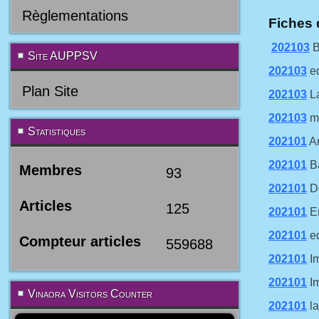
Règlementations
Fiches 
202103
B
Site AUPPSV
202103
eq
Plan Site
202103
L
202103
m
Statistiques
202101
A
202101
Ba
Membres
93
202101
D
Articles
125
202101
En
202101
eq
Compteur articles
559688
202101
Im
202101
Im
Vinaora Visitors Counter
202101
la