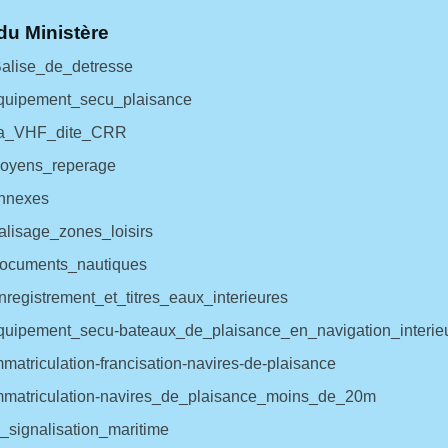
du Ministère
alise_de_detresse
uipement_secu_plaisance
a_VHF_dite_CRR
oyens_reperage
nnexes
lisage_zones_loisirs
ocuments_nautiques
registrement_et_titres_eaux_interieures
uipement_secu-bateaux_de_plaisance_en_navigation_interie
matriculation-francisation-navires-de-plaisance
matriculation-navires_de_plaisance_moins_de_20m
_signalisation_maritime