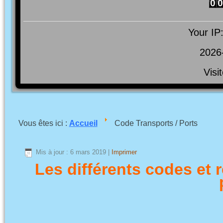
Your IP
2026
Visi
Vous êtes ici :
Accueil
Code Transports / Ports
Mis à jour : 6 mars 2019
|
Imprimer
Les différents codes et 