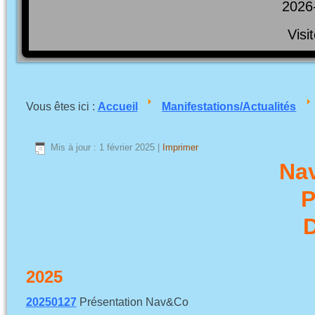
2026
Visi
Vous êtes ici :
Accueil
Manifestations/Actualités
Mis à jour : 1 février 2025
|
Imprimer
Nav
P
D
2025
20250127
Présentation Nav&Co